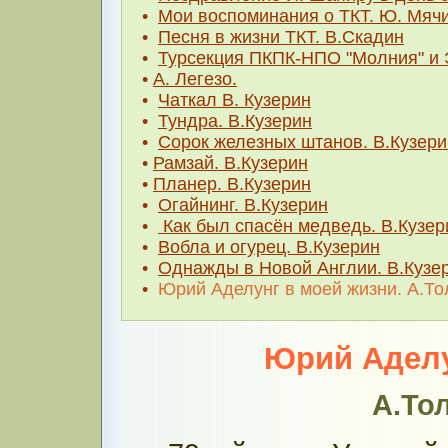
•
Мои воспоминания о ТКТ. Ю. Мяч
•
Песня в жизни ТКТ. В.Скадин
•
Турсекция ПКПК-НПО "Молния" и 
•
А. Легезо.
•
Чаткал В. Кузерин
•
Тундра. В.Кузерин
•
Сорок железных штанов. В.Кузери
•
Рамзай. В.Кузерин
•
Планер. В.Кузерин
•
Огайнинг. В.Кузерин
•
Как был спасён медведь. В.Кузер
•
Вобла и огурец. В.Кузерин
•
Однажды в Новой Англии. В.Кузе
•
Юрий Аделунг в моей жизни. А.То
Юрий Аделу
А.То