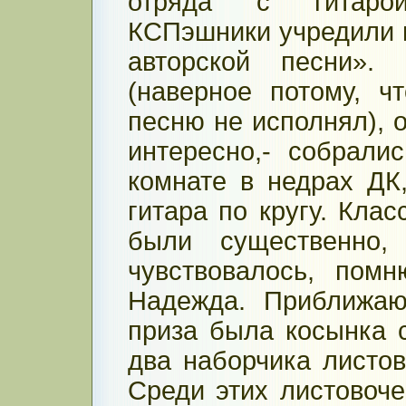
отряда с гитаро
КСПэшники учредили 
авторской песни».
(наверное потому, ч
песню не исполнял), 
интересно,- собрали
комнате в недрах ДК,
гитара по кругу. Клас
были существенно, 
чувствовалось, пом
Надежда. Приближаю
приза была косынка 
два наборчика листов
Среди этих листовоче