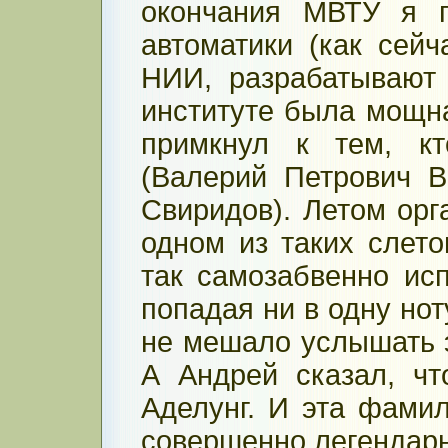
окончания МВТУ я 
автоматики (как сейч
НИИ, разрабатывают
институте была мощна
примкнул к тем, к
(Валерий Петрович В
Свиридов). Летом орг
одном из таких слето
так самозабвенно ис
попадая ни в одну нот
не мешало услышать э
А Андрей сказал, чт
Аделунг. И эта фами
совершенно легендар