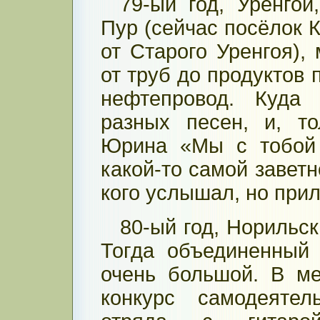
79-ый год, Уренго
Пур (сейчас посёлок К
от Старого Уренгоя),
от труб до продуктов 
нефтепровод. Куда
разных песен, и, т
Юрина «Мы с тобой
какой-то самой заветн
кого услышал, но прил
80-ый год, Норильск
Тогда объединенный
очень большой. В м
конкурс самодеятел