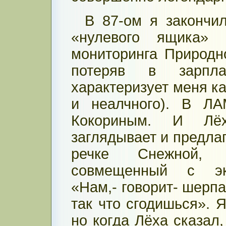
В 87-ом я закончи
«нулевого ящика» 
мониторинга Природн
потеряв в зарпла
характеризует меня к
и неалчного). В ЛА
Кокориным. И Лёх
заглядывает и предлаг
речке Снежной,
совмещенный с эко
«Нам,- говорит- шерпа
так что сгодишься». Я
но когда Лёха сказал,