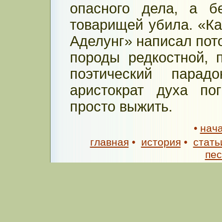
опасного дела, а б
товарищей убила. «Ка
Аделунг» написал пот
породы редкостной, 
поэтический парад
аристократ духа по
просто выжить.
•
нач
главная
•
история
•
стать
пе