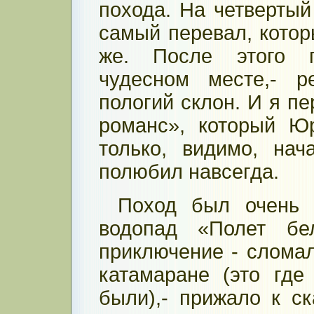
похода. На четвертый
самый перевал, котор
же. После этого п
чудесном месте,- р
пологий склон. И я п
романс», который Ю
только, видимо, на
полюбил навсегда.
Поход был очень 
водопад «Полет бе
приключение - слома
катамаране (это гд
были),- прижало к с