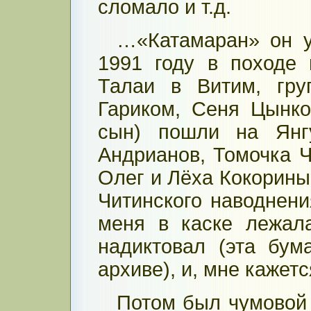
сломало и т.д.
…«Катамаран» он 
1991 году в походе
Талаи в Витим, гру
Гариком, Сеня Цынк
сын) пошли на Янгу
Андрианов, Томочка 
Олег и Лёха Кокорины,
Читинского наводнени
меня в каске лежал
надиктовал (эта бу
архиве), и, мне кажетс
Потом был чумовой 