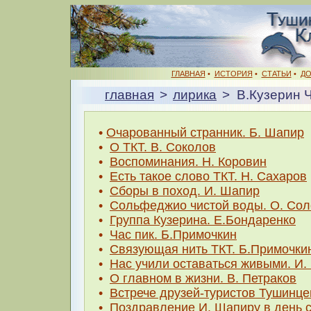
ГЛАВНАЯ
•
ИСТОРИЯ
•
СТАТЬИ
•
Д
главная
>
лирика
> В.Кузерин 
•
Очарованный странник. Б. Шапир
•
О ТКТ. В. Соколов
•
Воспоминания. Н. Коровин
•
Есть такое слово ТКТ. Н. Сахаров
•
Сборы в поход. И. Шапир
•
Сольфеджио чистой воды. О. Со
•
Группа Кузерина. Е.Бондаренко
•
Час пик. Б.Примочкин
•
Связующая нить ТКТ. Б.Примочки
•
Нас учили оставаться живыми. И
•
О главном в жизни. В. Петраков
•
Встрече друзей-туристов Тушинц
•
Поздравление И. Шапиру в день с