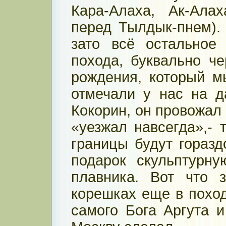
Кара-Алаха, Ак-Алах
перед Тылдык-пнем).
зато всё остальное
похода, буквально ч
рождения, который м
отмечали у нас на д
Кокорин, он провожал 
«уезжал навсегда»,- 
границы будут горазд
подарок скульптурну
плавника. Вот что 
корешках еще в поход
самого Бога Аргута 