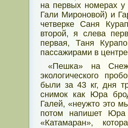
на первых номерах у
Гали Мироновой) и Гар
четверке Саня Кура
второй, я слева пер
первая, Таня Курап
пассажирами в центре
«Пешка» на Снеж
экологического проб
были за 43 кг, дня т
снимок как Юра бро
Галей, «неужто это м
потом напишет Юра 
«Катамаран», котор